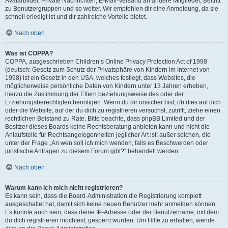
Avatarbilder, Private Nachrichten, E-Mail-Versand an andere Mitglieder, Beitritt
zu Benutzergruppen und so weiter. Wir empfehlen dir eine Anmeldung, da sie
schnell erledigt ist und dir zahlreiche Vorteile bietet.
Nach oben
Was ist COPPA?
COPPA, ausgeschrieben Children’s Online Privacy Protection Act of 1998
(deutsch: Gesetz zum Schutz der Privatsphäre von Kindern im Internet von
1998) ist ein Gesetz in den USA, welches festlegt, dass Websites, die
möglicherweise persönliche Daten von Kindern unter 13 Jahren erheben,
hierzu die Zustimmung der Eltern beziehungsweise des oder der
Erziehungsberechtigten benötigen. Wenn du dir unsicher bist, ob dies auf dich
oder die Website, auf der du dich zu registrieren versuchst, zutrifft, ziehe einen
rechtlichen Beistand zu Rate. Bitte beachte, dass phpBB Limited und der
Besitzer dieses Boards keine Rechtsberatung anbieten kann und nicht die
Anlaufstelle für Rechtsangelegenheiten jeglicher Art ist; außer solchen, die
unter der Frage „An wen soll ich mich wenden, falls es Beschwerden oder
juristische Anfragen zu diesem Forum gibt?“ behandelt werden.
Nach oben
Warum kann ich mich nicht registrieren?
Es kann sein, dass die Board-Administration die Registrierung komplett
ausgeschaltet hat, damit sich keine neuen Benutzer mehr anmelden können.
Es könnte auch sein, dass deine IP-Adresse oder der Benutzername, mit dem
du dich registrieren möchtest, gesperrt wurden. Um Hilfe zu erhalten, wende