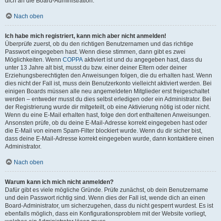
dich an die Board-Administration.
Nach oben
Ich habe mich registriert, kann mich aber nicht anmelden!
Überprüfe zuerst, ob du den richtigen Benutzernamen und das richtige
Passwort eingegeben hast. Wenn diese stimmen, dann gibt es zwei
Möglichkeiten. Wenn
COPPA
aktiviert ist und du angegeben hast, dass du
unter 13 Jahre alt bist, musst du bzw. einer deiner Eltern oder deiner
Erziehungsberechtigten den Anweisungen folgen, die du erhalten hast. Wenn
dies nicht der Fall ist, muss dein Benutzerkonto vielleicht aktiviert werden. Bei
einigen Boards müssen alle neu angemeldeten Mitglieder erst freigeschaltet
werden – entweder musst du dies selbst erledigen oder ein Administrator. Bei
der Registrierung wurde dir mitgeteilt, ob eine Aktivierung nötig ist oder nicht.
Wenn du eine E-Mail erhalten hast, folge den dort enthaltenen Anweisungen.
Ansonsten prüfe, ob du deine E-Mail-Adresse korrekt eingegeben hast oder
die E-Mail von einem Spam-Filter blockiert wurde. Wenn du dir sicher bist,
dass deine E-Mail-Adresse korrekt eingegeben wurde, dann kontaktiere einen
Administrator.
Nach oben
Warum kann ich mich nicht anmelden?
Dafür gibt es viele mögliche Gründe. Prüfe zunächst, ob dein Benutzername
und dein Passwort richtig sind. Wenn dies der Fall ist, wende dich an einen
Board-Administrator, um sicherzugehen, dass du nicht gesperrt wurdest. Es ist
ebenfalls möglich, dass ein Konfigurationsproblem mit der Website vorliegt,