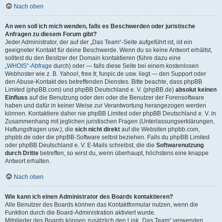
Nach oben
An wen soll ich mich wenden, falls es Beschwerden oder juristische
Anfragen zu diesem Forum gibt?
Jeder Administrator, der auf der „Das Team“-Seite aufgeführt ist, ist ein
geeigneter Kontakt für deine Beschwerde. Wenn du so keine Antwort erhältst,
solltest du den Besitzer der Domain kontaktieren (führe dazu eine
„WHOIS“-Abfrage
durch) oder — falls diese Seite bei einem kostenlosen
Webhoster wie z. B. Yahoo!, free.fr, funpic.de usw. liegt — den Support oder
den Abuse-Kontakt des betreffenden Dienstes. Bitte beachte, dass phpBB
Limited (phpBB.com) und phpBB Deutschland e. V. (phpBB.de)
absolut keinen
Einfluss
auf die Benutzung oder den oder die Benutzer der Forensoftware
haben und dafür in keiner Weise zur Verantwortung herangezogen werden
können. Kontaktiere daher nie phpBB Limited oder phpBB Deutschland e. V. in
Zusammenhang mit jeglichen juristischen Fragen (Unterlassungserklärungen,
Haftungsfragen usw.), die
sich nicht direkt
auf die Websiten phpbb.com,
phpbb.de oder die phpBB-Software selbst beziehen. Falls du phpBB Limited
oder phpBB Deutschland e. V. E-Mails schreibst, die die
Softwarenutzung
durch Dritte
betreffen, so wirst du, wenn überhaupt, höchstens eine knappe
Antwort erhalten.
Nach oben
Wie kann ich einen Administrator des Boards kontaktieren?
Alle Benutzer des Boards können das Kontaktformular nutzen, wenn die
Funktion durch die Board-Administration aktiviert wurde.
Mitglieder des Boards können zusätzlich den Link „Das Team“ verwenden.