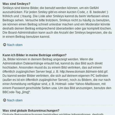
Was sind Smileys?
Smileys sind kleine Bilder, die benutzt werden können, um ein Gefühl
auszudrücken. Für jeden Smiley gibt es einen kurzen Code, z. B. bedeutet :)
fröhlich und :( traurig. Die Liste aller Smileys kannst du beim Verfassen eines
Beitrags sehen. Versuche bitte trotzdem, Smileys nicht zu häufig zu benutzen,
sie können einen Beitrag schnell unlesbar machen und ein Moderator könnte
deshalb deinen Beitrag entsprechend überarbeiten oder gar komplett löschen.
Die Board-Administration kann auch die Anzahl der Smileys begrenzen, die du
in einem Beitrag benutzen kannst.
Nach oben
Kann ich Bilder in meine Beiträge einfügen?
Ja, Bilder können in deinem Beitrag angezeigt werden. Wenn die
Administration Dateianhänge erlaubt hat, kannst du das Bild auch direkt
hochladen. Ansonsten musst du zu einem Bild verlinken, das auf einem
öffentlich zugänglichen Server liegt, z. B. http://www.domain.tld/mein-bild.gif.
Du kannst weder Bilder verlinken, die sich auf deinem eigenen PC befinden
(außer es ist ein öffentlich zugänglicher Server), noch zu Bildern, die nur nach
einer Anmeldung verfügbar sind, z. B. Hotmail- oder Yahoo-Mailboxen, mit
einem Passwort geschützte Seiten usw. Um das Bild anzuzeigen, benutze den
BBCode-Tag „[img]“.
Nach oben
Was sind globale Bekanntmachungen?
Globale Bekanntmachungen beinhalten wichtige Informationen, deshalb