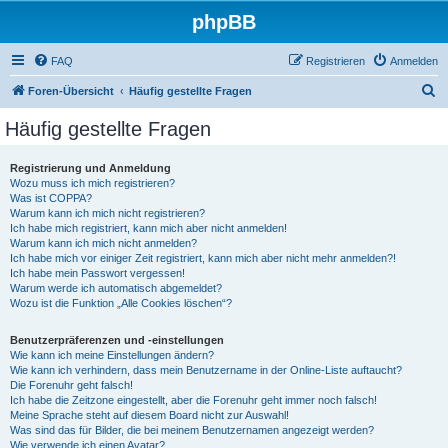
phpBB
FAQ
Registrieren
Anmelden
S
Foren-Übersicht
Häufig gestellte Fragen
u
Häufig gestellte Fragen
c
h
Registrierung und Anmeldung
Wozu muss ich mich registrieren?
e
Was ist COPPA?
Warum kann ich mich nicht registrieren?
Ich habe mich registriert, kann mich aber nicht anmelden!
Warum kann ich mich nicht anmelden?
Ich habe mich vor einiger Zeit registriert, kann mich aber nicht mehr anmelden?!
Ich habe mein Passwort vergessen!
Warum werde ich automatisch abgemeldet?
Wozu ist die Funktion „Alle Cookies löschen“?
Benutzerpräferenzen und -einstellungen
Wie kann ich meine Einstellungen ändern?
Wie kann ich verhindern, dass mein Benutzername in der Online-Liste auftaucht?
Die Forenuhr geht falsch!
Ich habe die Zeitzone eingestellt, aber die Forenuhr geht immer noch falsch!
Meine Sprache steht auf diesem Board nicht zur Auswahl!
Was sind das für Bilder, die bei meinem Benutzernamen angezeigt werden?
Wie verwende ich einen Avatar?