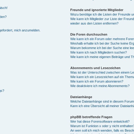
alsch!
Freunde und ignorierte Mitglieder
Wozu benötige ich die Listen der Freunde un
rden?
Wie kann ich Mitglieder zur Liste der Freund
wieder aus den Listen entfernen?
fgefordert, mich anzumelden.
Die Foren durchsuchen
Wie kann ich ein Forum oder mehrere For
Weshalb erhalte ich bei der Suche keine Er
Warum bekomme ich bei der Suche eine lee
Wie kann ich nach Mitgliedern suchen?
Wie kann ich meine eigenen Beiträge und T
Abonnements und Lesezeichen
Was ist der Unterschied zwischen einem L
Wie kann ich ein Lesezeichen auf ein Them
Wie kann ich ein Forum abonnieren?
Wie deaktiviere ich meine Abonnements?
gs?
Dateianhänge
Welche Dateianhänge sind in diesem Forum
Kann ich eine Übersicht all meiner Dateian
phpBB betreffende Fragen
Wer hat diese Forensoftware entwickelt?
Warum ist Funktion x oder y nicht enthalten
An wen soll ich mich wenden, falls es Besc