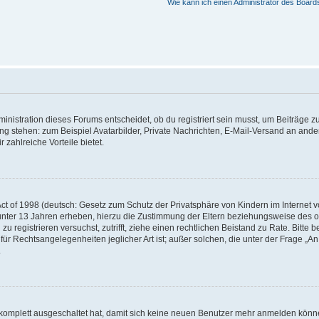
Wie kann ich einen Administrator des Board
istration dieses Forums entscheidet, ob du registriert sein musst, um Beiträge zu s
ung stehen: zum Beispiel Avatarbilder, Private Nachrichten, E-Mail-Versand an ander
 zahlreiche Vorteile bietet.
t of 1998 (deutsch: Gesetz zum Schutz der Privatsphäre von Kindern im Internet vo
unter 13 Jahren erheben, hierzu die Zustimmung der Eltern beziehungsweise des o
h zu registrieren versuchst, zutrifft, ziehe einen rechtlichen Beistand zu Rate. Bit
für Rechtsangelegenheiten jeglicher Art ist; außer solchen, die unter der Frage „
.
g komplett ausgeschaltet hat, damit sich keine neuen Benutzer mehr anmelden könn