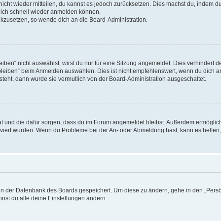
 nicht wieder mitteilen, du kannst es jedoch zurücksetzen. Dies machst du, indem 
 dich schnell wieder anmelden können.
ückzusetzen, so wende dich an die Board-Administration.
en“ nicht auswählst, wirst du nur für eine Sitzung angemeldet. Dies verhindert 
leiben“ beim Anmelden auswählen. Dies ist nicht empfehlenswert, wenn du dich an
 steht, dann wurde sie vermutlich von der Board-Administration ausgeschaltet.
 hat und die dafür sorgen, dass du im Forum angemeldet bleibst. Außerdem ermögli
tiviert wurden. Wenn du Probleme bei der An- oder Abmeldung hast, kann es helfen
n in der Datenbank des Boards gespeichert. Um diese zu ändern, gehe in den „Persö
nst du alle deine Einstellungen ändern.