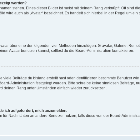
gezeigt werden?
amen stehen. Eines dieser Bilder ist meist mit deinem Rang verknüpft: Oft sind di
ld wird auch als „Avatar“ bezeichnet. Es handelt sich hierbei in der Regel um ein
 Avatar über eine der folgenden vier Methoden hinzufügen: Gravatar, Galerie, Rem
en Avatar benutzen kannst, solltest du die Board-Administration kontaktieren.
viele Beiträge du bislang erstellt hast oder identifizieren bestimmte Benutzer w
 Board-Administration festgelegt wurden. Bitte schreibe keine sinnlosen Beiträge
wird deinen Rang unter Umständen einfach wieder zurücksetzen.
rde ich aufgefordert, mich anzumelden.
ion für Nachrichten an andere Benutzer nutzen, falls diese von der Board-Administ