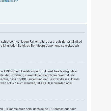
s kontaktieren?
chreiben. Auf jeden Fall erhältst du als registriertes Mitglied
e Mitglieder, Beitritt zu Benutzergruppen und so weiter. Wir
n 1998) ist ein Gesetz in den USA, welches festlegt, dass
der der Erziehungsberechtigten benötigen. Wenn du dir
te beachte, dass phpBB Limited und der Besitzer dieses Boards
An wen soll ich mich wenden, falls es Beschwerden oder
en. Es könnte auch sein, dass deine IP-Adresse oder der