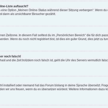
ine-Liste auftaucht?
n eine Option „Meinen Online-Status während dieser Sitzung verbergen“. Wenn du d
st dann als unsichtbarer Besucher gezählt.
en Zeitzone. In diesem Fall solltest du im „Persönlichen Bereich“ die für dich passe
den. Wenn du noch nicht registriert bist, ist dies ein guter Grund, dies jetzt zu tun
mer noch falsch!
t hast und die Zeit trotzdem noch falsch ist, geht die Uhr des Servers vermutlich fal
t installiert oder niemand hat das Forum bislang in deine Sprache übersetzt. Frag
, würden wir uns freuen, wenn du es übersetzen würdest. Weitere Informationen dazu