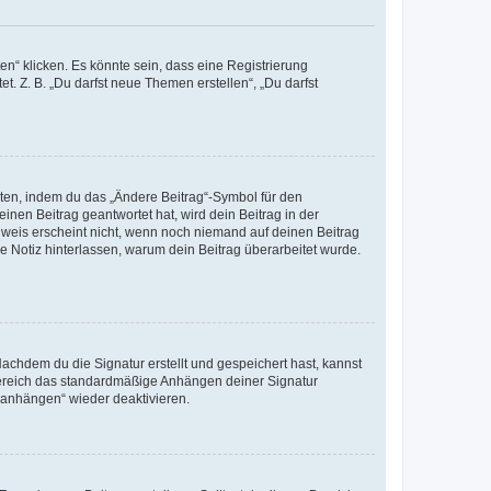
n“ klicken. Es könnte sein, dass eine Registrierung
t. Z. B. „Du darfst neue Themen erstellen“, „Du darfst
iten, indem du das „Ändere Beitrag“-Symbol für den
inen Beitrag geantwortet hat, wird dein Beitrag in der
nweis erscheint nicht, wenn noch niemand auf deinen Beitrag
ne Notiz hinterlassen, warum dein Beitrag überarbeitet wurde.
chdem du die Signatur erstellt und gespeichert hast, kannst
Bereich das standardmäßige Anhängen deiner Signatur
r anhängen“ wieder deaktivieren.