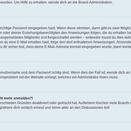
 wurden. Um Hilfe zu erhalten, wende dich an die Board-Administration.
 richtige Passwort eingegeben hast. Wenn diese stimmen, dann gibt es zwei Mögl
tern oder deiner Erziehungsberechtigten den Anweisungen folgen, die du erhalten ha
u angemeldeten Mitglieder erst freigeschaltet werden – entweder musst du dies selbs
. Wenn du eine E-Mail erhalten hast, folge den dort enthaltenen Anweisungen. Ansons
 dir sicher bist, dass deine E-Mail-Adresse korrekt eingegeben wurde, dann kontak
Benutzername und dein Passwort richtig sind. Wenn dies der Fall ist, wende dich a
ionsproblem mit der Website vorliegt, welches ein Administrator lösen muss.
icht mehr anmelden?!
erschieden Gründen deaktiviert oder gelöscht hat. Außerdem löschen viele Boards r
triere dich einfach erneut und nimm aktiv an den Diskussionen teil!