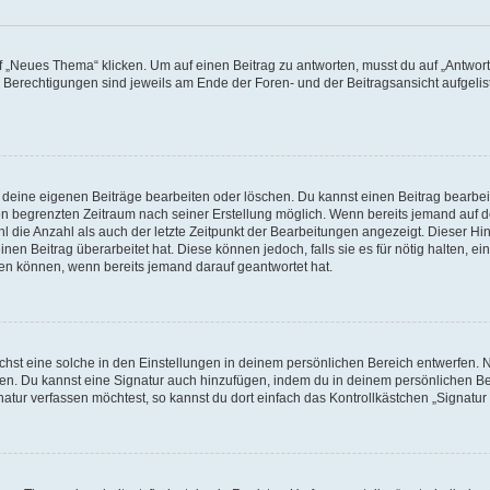
„Neues Thema“ klicken. Um auf einen Beitrag zu antworten, musst du auf „Antworte
e Berechtigungen sind jeweils am Ende der Foren- und der Beitragsansicht aufgeliste
r deine eigenen Beiträge bearbeiten oder löschen. Du kannst einen Beitrag bearbe
inen begrenzten Zeitraum nach seiner Erstellung möglich. Wenn bereits jemand auf de
 die Anzahl als auch der letzte Zeitpunkt der Bearbeitungen angezeigt. Dieser Hi
en Beitrag überarbeitet hat. Diese können jedoch, falls sie es für nötig halten, ei
hen können, wenn bereits jemand darauf geantwortet hat.
st eine solche in den Einstellungen in deinem persönlichen Bereich entwerfen. Na
eren. Du kannst eine Signatur auch hinzufügen, indem du in deinem persönlichen 
atur verfassen möchtest, so kannst du dort einfach das Kontrollkästchen „Signatu