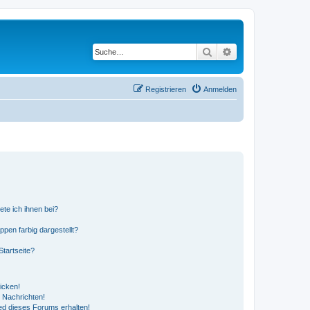
Suche
Erweiterte Suche
Registrieren
Anmelden
ete ich ihnen bei?
en farbig dargestellt?
tartseite?
icken!
 Nachrichten!
ed dieses Forums erhalten!