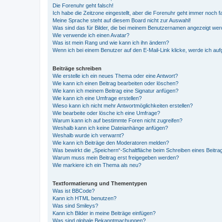
Die Forenuhr geht falsch!
Ich habe die Zeitzone eingestellt, aber die Forenuhr geht immer noch f
Meine Sprache steht auf diesem Board nicht zur Auswahl!
Was sind das für Bilder, die bei meinem Benutzernamen angezeigt we
Wie verwende ich einen Avatar?
Was ist mein Rang und wie kann ich ihn ändern?
Wenn ich bei einem Benutzer auf den E-Mail-Link klicke, werde ich au
Beiträge schreiben
Wie erstelle ich ein neues Thema oder eine Antwort?
Wie kann ich einen Beitrag bearbeiten oder löschen?
Wie kann ich meinem Beitrag eine Signatur anfügen?
Wie kann ich eine Umfrage erstellen?
Wieso kann ich nicht mehr Antwortmöglichkeiten erstellen?
Wie bearbeite oder lösche ich eine Umfrage?
Warum kann ich auf bestimmte Foren nicht zugreifen?
Weshalb kann ich keine Dateianhänge anfügen?
Weshalb wurde ich verwarnt?
Wie kann ich Beiträge den Moderatoren melden?
Was bewirkt die „Speichern“-Schaltfläche beim Schreiben eines Beitra
Warum muss mein Beitrag erst freigegeben werden?
Wie markiere ich ein Thema als neu?
Textformatierung und Thementypen
Was ist BBCode?
Kann ich HTML benutzen?
Was sind Smileys?
Kann ich Bilder in meine Beiträge einfügen?
Was sind globale Bekanntmachungen?