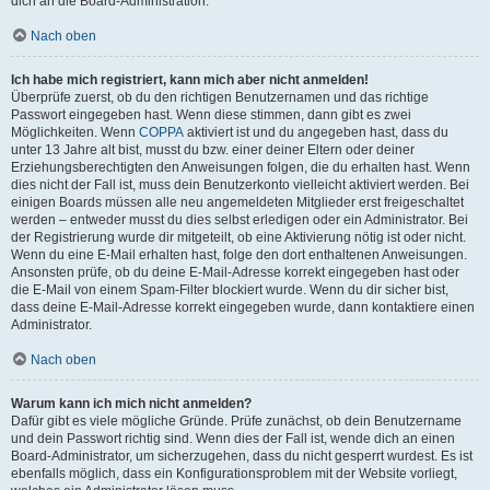
dich an die Board-Administration.
Nach oben
Ich habe mich registriert, kann mich aber nicht anmelden!
Überprüfe zuerst, ob du den richtigen Benutzernamen und das richtige
Passwort eingegeben hast. Wenn diese stimmen, dann gibt es zwei
Möglichkeiten. Wenn
COPPA
aktiviert ist und du angegeben hast, dass du
unter 13 Jahre alt bist, musst du bzw. einer deiner Eltern oder deiner
Erziehungsberechtigten den Anweisungen folgen, die du erhalten hast. Wenn
dies nicht der Fall ist, muss dein Benutzerkonto vielleicht aktiviert werden. Bei
einigen Boards müssen alle neu angemeldeten Mitglieder erst freigeschaltet
werden – entweder musst du dies selbst erledigen oder ein Administrator. Bei
der Registrierung wurde dir mitgeteilt, ob eine Aktivierung nötig ist oder nicht.
Wenn du eine E-Mail erhalten hast, folge den dort enthaltenen Anweisungen.
Ansonsten prüfe, ob du deine E-Mail-Adresse korrekt eingegeben hast oder
die E-Mail von einem Spam-Filter blockiert wurde. Wenn du dir sicher bist,
dass deine E-Mail-Adresse korrekt eingegeben wurde, dann kontaktiere einen
Administrator.
Nach oben
Warum kann ich mich nicht anmelden?
Dafür gibt es viele mögliche Gründe. Prüfe zunächst, ob dein Benutzername
und dein Passwort richtig sind. Wenn dies der Fall ist, wende dich an einen
Board-Administrator, um sicherzugehen, dass du nicht gesperrt wurdest. Es ist
ebenfalls möglich, dass ein Konfigurationsproblem mit der Website vorliegt,