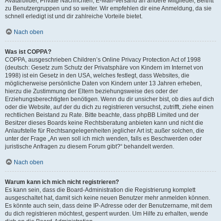
Avatarbilder, Private Nachrichten, E-Mail-Versand an andere Mitglieder, Beitritt
zu Benutzergruppen und so weiter. Wir empfehlen dir eine Anmeldung, da sie
schnell erledigt ist und dir zahlreiche Vorteile bietet.
Nach oben
Was ist COPPA?
COPPA, ausgeschrieben Children’s Online Privacy Protection Act of 1998
(deutsch: Gesetz zum Schutz der Privatsphäre von Kindern im Internet von
1998) ist ein Gesetz in den USA, welches festlegt, dass Websites, die
möglicherweise persönliche Daten von Kindern unter 13 Jahren erheben,
hierzu die Zustimmung der Eltern beziehungsweise des oder der
Erziehungsberechtigten benötigen. Wenn du dir unsicher bist, ob dies auf dich
oder die Website, auf der du dich zu registrieren versuchst, zutrifft, ziehe einen
rechtlichen Beistand zu Rate. Bitte beachte, dass phpBB Limited und der
Besitzer dieses Boards keine Rechtsberatung anbieten kann und nicht die
Anlaufstelle für Rechtsangelegenheiten jeglicher Art ist; außer solchen, die
unter der Frage „An wen soll ich mich wenden, falls es Beschwerden oder
juristische Anfragen zu diesem Forum gibt?“ behandelt werden.
Nach oben
Warum kann ich mich nicht registrieren?
Es kann sein, dass die Board-Administration die Registrierung komplett
ausgeschaltet hat, damit sich keine neuen Benutzer mehr anmelden können.
Es könnte auch sein, dass deine IP-Adresse oder der Benutzername, mit dem
du dich registrieren möchtest, gesperrt wurden. Um Hilfe zu erhalten, wende