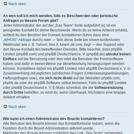
Nach oben
An wen soll ich mich wenden, falls es Beschwerden oder juristische
Anfragen zu diesem Forum gibt?
Jeder Administrator, der auf der „Das Team“-Seite aufgeführt ist, ist ein
geeigneter Kontakt für deine Beschwerde. Wenn du so keine Antwort erhältst,
solltest du den Besitzer der Domain kontaktieren (führe dazu eine
„WHOIS“-Abfrage
durch) oder — falls diese Seite bei einem kostenlosen
Webhoster wie z. B. Yahoo!, free.fr, funpic.de usw. liegt — den Support oder
den Abuse-Kontakt des betreffenden Dienstes. Bitte beachte, dass phpBB
Limited (phpBB.com) und phpBB Deutschland e. V. (phpBB.de)
absolut keinen
Einfluss
auf die Benutzung oder den oder die Benutzer der Forensoftware
haben und dafür in keiner Weise zur Verantwortung herangezogen werden
können. Kontaktiere daher nie phpBB Limited oder phpBB Deutschland e. V. in
Zusammenhang mit jeglichen juristischen Fragen (Unterlassungserklärungen,
Haftungsfragen usw.), die
sich nicht direkt
auf die Websiten phpbb.com,
phpbb.de oder die phpBB-Software selbst beziehen. Falls du phpBB Limited
oder phpBB Deutschland e. V. E-Mails schreibst, die die
Softwarenutzung
durch Dritte
betreffen, so wirst du, wenn überhaupt, höchstens eine knappe
Antwort erhalten.
Nach oben
Wie kann ich einen Administrator des Boards kontaktieren?
Alle Benutzer des Boards können das Kontaktformular nutzen, wenn die
Funktion durch die Board-Administration aktiviert wurde.
Mitglieder des Boards können zusätzlich den Link „Das Team“ verwenden.