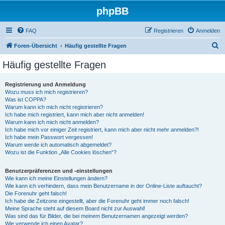
phpBB
FAQ
Registrieren
Anmelden
S
Foren-Übersicht
Häufig gestellte Fragen
u
Häufig gestellte Fragen
c
h
Registrierung und Anmeldung
Wozu muss ich mich registrieren?
e
Was ist COPPA?
Warum kann ich mich nicht registrieren?
Ich habe mich registriert, kann mich aber nicht anmelden!
Warum kann ich mich nicht anmelden?
Ich habe mich vor einiger Zeit registriert, kann mich aber nicht mehr anmelden?!
Ich habe mein Passwort vergessen!
Warum werde ich automatisch abgemeldet?
Wozu ist die Funktion „Alle Cookies löschen“?
Benutzerpräferenzen und -einstellungen
Wie kann ich meine Einstellungen ändern?
Wie kann ich verhindern, dass mein Benutzername in der Online-Liste auftaucht?
Die Forenuhr geht falsch!
Ich habe die Zeitzone eingestellt, aber die Forenuhr geht immer noch falsch!
Meine Sprache steht auf diesem Board nicht zur Auswahl!
Was sind das für Bilder, die bei meinem Benutzernamen angezeigt werden?
Wie verwende ich einen Avatar?