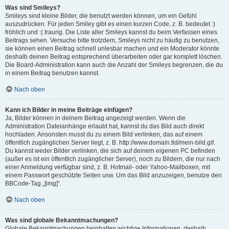
Was sind Smileys?
Smileys sind kleine Bilder, die benutzt werden können, um ein Gefühl
auszudrücken. Für jeden Smiley gibt es einen kurzen Code, z. B. bedeutet :)
fröhlich und :( traurig. Die Liste aller Smileys kannst du beim Verfassen eines
Beitrags sehen. Versuche bitte trotzdem, Smileys nicht zu häufig zu benutzen,
sie können einen Beitrag schnell unlesbar machen und ein Moderator könnte
deshalb deinen Beitrag entsprechend überarbeiten oder gar komplett löschen.
Die Board-Administration kann auch die Anzahl der Smileys begrenzen, die du
in einem Beitrag benutzen kannst.
Nach oben
Kann ich Bilder in meine Beiträge einfügen?
Ja, Bilder können in deinem Beitrag angezeigt werden. Wenn die
Administration Dateianhänge erlaubt hat, kannst du das Bild auch direkt
hochladen. Ansonsten musst du zu einem Bild verlinken, das auf einem
öffentlich zugänglichen Server liegt, z. B. http://www.domain.tld/mein-bild.gif.
Du kannst weder Bilder verlinken, die sich auf deinem eigenen PC befinden
(außer es ist ein öffentlich zugänglicher Server), noch zu Bildern, die nur nach
einer Anmeldung verfügbar sind, z. B. Hotmail- oder Yahoo-Mailboxen, mit
einem Passwort geschützte Seiten usw. Um das Bild anzuzeigen, benutze den
BBCode-Tag „[img]“.
Nach oben
Was sind globale Bekanntmachungen?
Globale Bekanntmachungen beinhalten wichtige Informationen, deshalb