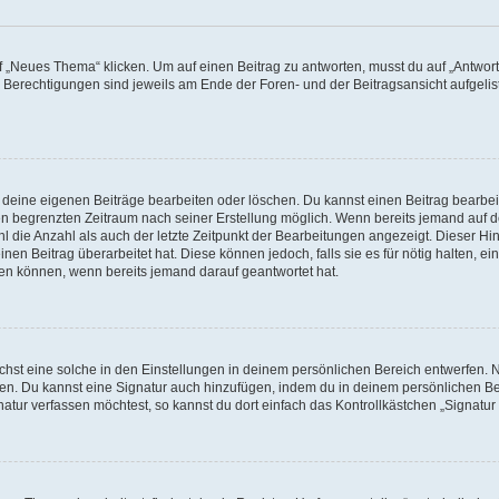
„Neues Thema“ klicken. Um auf einen Beitrag zu antworten, musst du auf „Antworte
e Berechtigungen sind jeweils am Ende der Foren- und der Beitragsansicht aufgeliste
r deine eigenen Beiträge bearbeiten oder löschen. Du kannst einen Beitrag bearbe
inen begrenzten Zeitraum nach seiner Erstellung möglich. Wenn bereits jemand auf de
 die Anzahl als auch der letzte Zeitpunkt der Bearbeitungen angezeigt. Dieser Hi
en Beitrag überarbeitet hat. Diese können jedoch, falls sie es für nötig halten, ei
hen können, wenn bereits jemand darauf geantwortet hat.
st eine solche in den Einstellungen in deinem persönlichen Bereich entwerfen. Na
eren. Du kannst eine Signatur auch hinzufügen, indem du in deinem persönlichen 
atur verfassen möchtest, so kannst du dort einfach das Kontrollkästchen „Signatu