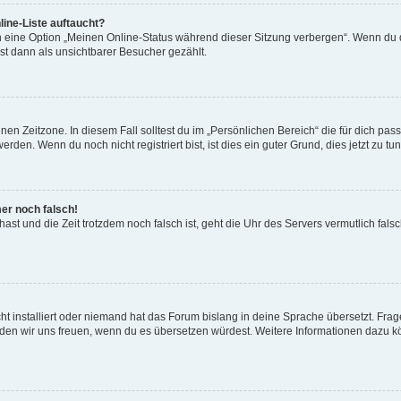
ine-Liste auftaucht?
n eine Option „Meinen Online-Status während dieser Sitzung verbergen“. Wenn du d
st dann als unsichtbarer Besucher gezählt.
en Zeitzone. In diesem Fall solltest du im „Persönlichen Bereich“ die für dich passe
den. Wenn du noch nicht registriert bist, ist dies ein guter Grund, dies jetzt zu tun
mer noch falsch!
t hast und die Zeit trotzdem noch falsch ist, geht die Uhr des Servers vermutlich fal
t installiert oder niemand hat das Forum bislang in deine Sprache übersetzt. Frag
, würden wir uns freuen, wenn du es übersetzen würdest. Weitere Informationen dazu