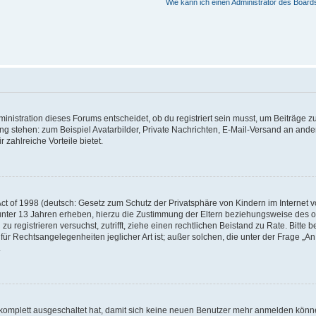
Wie kann ich einen Administrator des Board
istration dieses Forums entscheidet, ob du registriert sein musst, um Beiträge zu s
ung stehen: zum Beispiel Avatarbilder, Private Nachrichten, E-Mail-Versand an ander
 zahlreiche Vorteile bietet.
t of 1998 (deutsch: Gesetz zum Schutz der Privatsphäre von Kindern im Internet vo
unter 13 Jahren erheben, hierzu die Zustimmung der Eltern beziehungsweise des o
h zu registrieren versuchst, zutrifft, ziehe einen rechtlichen Beistand zu Rate. Bit
für Rechtsangelegenheiten jeglicher Art ist; außer solchen, die unter der Frage „
.
g komplett ausgeschaltet hat, damit sich keine neuen Benutzer mehr anmelden könn