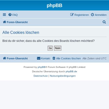
phpBB
FAQ
Registrieren
Anmelden
S
Foren-Übersicht
u
Alle Cookies löschen
c
h
Bist du dir sicher, dass du alle Cookies des Boards löschen möchtest?
e
Foren-Übersicht
Kontakt
Alle Cookies löschen
Alle Zeiten sind
UTC
Powered by
phpBB
® Forum Software © phpBB Limited
Deutsche Übersetzung durch
phpBB.de
Datenschutz
|
Nutzungsbedingungen