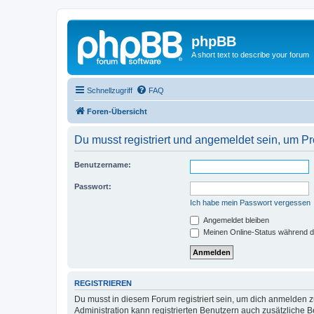
phpBB
A short text to describe your forum
Schnellzugriff
FAQ
Foren-Übersicht
Du musst registriert und angemeldet sein, um P
Benutzername:
Passwort:
Ich habe mein Passwort vergessen
Angemeldet bleiben
Meinen Online-Status während d
REGISTRIEREN
Du musst in diesem Forum registriert sein, um dich anmelden zu
Administration kann registrierten Benutzern auch zusätzliche