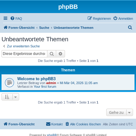
phpBB
FAQ
Registrieren
Anmelden
S
Foren-Übersicht
Suche
Unbeantwortete Themen
u
Unbeantwortete Themen
c
Zur erweiterten Suche
h
Suche
Erweiterte Suche
e
Die Suche ergab 1 Treffer • Seite
1
von
1
Themen
Welcome to phpBB3
Letzter Beitrag von
admin
«
Mi Mär 04, 2026 11:05 am
Verfasst in
Your first forum
Die Suche ergab 1 Treffer • Seite
1
von
1
Gehe zu
Foren-Übersicht
Kontakt
Alle Cookies löschen
Alle Zeiten sind
UTC
Powered by
phpBB
® Forum Software © phpBB Limited