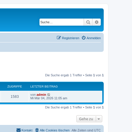
Suche
Erweiterte Suche
Registrieren
Anmelden
Die Suche ergab 1 Treffer • Seite
1
von
1
ZUGRIFFE
LETZTER BEITRAG
von
admin
1583
Mi Mär 04, 2026 11:05 am
Die Suche ergab 1 Treffer • Seite
1
von
1
Gehe zu
Kontakt
Alle Cookies löschen
Alle Zeiten sind
UTC