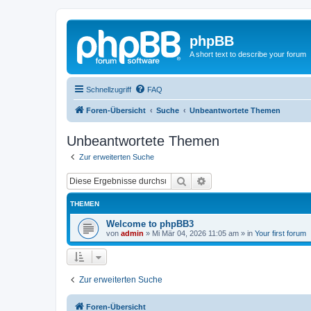
phpBB
A short text to describe your forum
Schnellzugriff
FAQ
Foren-Übersicht
Suche
Unbeantwortete Themen
Unbeantwortete Themen
Zur erweiterten Suche
Suche
Erweiterte Suche
THEMEN
Welcome to phpBB3
von
admin
»
Mi Mär 04, 2026 11:05 am
» in
Your first forum
Zur erweiterten Suche
Foren-Übersicht