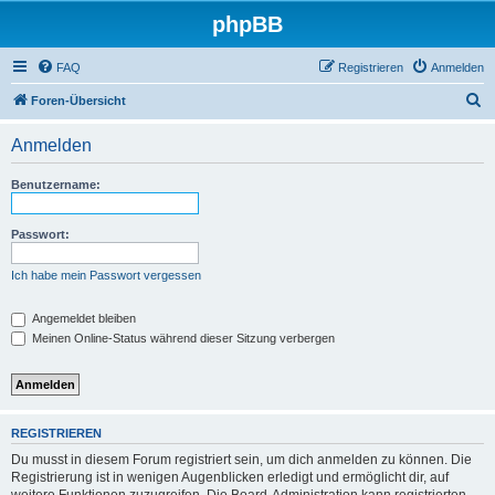
phpBB
FAQ
Registrieren
Anmelden
S
Foren-Übersicht
u
Anmelden
c
h
Benutzername:
e
Passwort:
Ich habe mein Passwort vergessen
Angemeldet bleiben
Meinen Online-Status während dieser Sitzung verbergen
REGISTRIEREN
Du musst in diesem Forum registriert sein, um dich anmelden zu können. Die
Registrierung ist in wenigen Augenblicken erledigt und ermöglicht dir, auf
weitere Funktionen zuzugreifen. Die Board-Administration kann registrierten