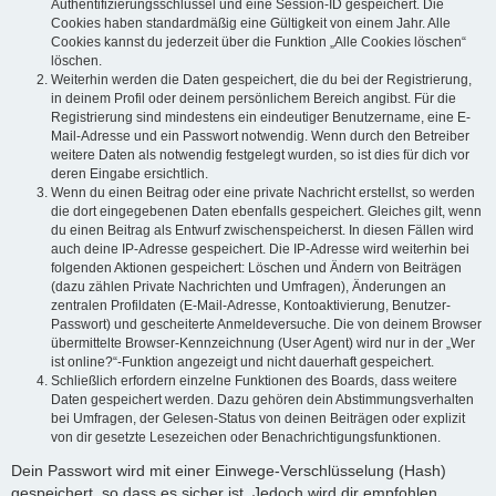
Authentifizierungsschlüssel und eine Session-ID gespeichert. Die
Cookies haben standardmäßig eine Gültigkeit von einem Jahr. Alle
Cookies kannst du jederzeit über die Funktion „Alle Cookies löschen“
löschen.
Weiterhin werden die Daten gespeichert, die du bei der Registrierung,
in deinem Profil oder deinem persönlichem Bereich angibst. Für die
Registrierung sind mindestens ein eindeutiger Benutzername, eine E-
Mail-Adresse und ein Passwort notwendig. Wenn durch den Betreiber
weitere Daten als notwendig festgelegt wurden, so ist dies für dich vor
deren Eingabe ersichtlich.
Wenn du einen Beitrag oder eine private Nachricht erstellst, so werden
die dort eingegebenen Daten ebenfalls gespeichert. Gleiches gilt, wenn
du einen Beitrag als Entwurf zwischenspeicherst. In diesen Fällen wird
auch deine IP-Adresse gespeichert. Die IP-Adresse wird weiterhin bei
folgenden Aktionen gespeichert: Löschen und Ändern von Beiträgen
(dazu zählen Private Nachrichten und Umfragen), Änderungen an
zentralen Profildaten (E-Mail-Adresse, Kontoaktivierung, Benutzer-
Passwort) und gescheiterte Anmeldeversuche. Die von deinem Browser
übermittelte Browser-Kennzeichnung (User Agent) wird nur in der „Wer
ist online?“-Funktion angezeigt und nicht dauerhaft gespeichert.
Schließlich erfordern einzelne Funktionen des Boards, dass weitere
Daten gespeichert werden. Dazu gehören dein Abstimmungsverhalten
bei Umfragen, der Gelesen-Status von deinen Beiträgen oder explizit
von dir gesetzte Lesezeichen oder Benachrichtigungsfunktionen.
Dein Passwort wird mit einer Einwege-Verschlüsselung (Hash)
gespeichert, so dass es sicher ist. Jedoch wird dir empfohlen,