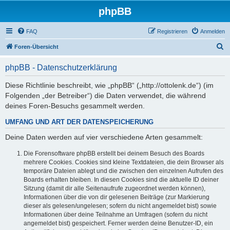
phpBB
FAQ
Registrieren
Anmelden
S
Foren-Übersicht
u
phpBB - Datenschutzerklärung
c
h
Diese Richtlinie beschreibt, wie „phpBB“ („http://ottolenk.de“) (im
Folgenden „der Betreiber“) die Daten verwendet, die während
e
deines Foren-Besuchs gesammelt werden.
UMFANG UND ART DER DATENSPEICHERUNG
Deine Daten werden auf vier verschiedene Arten gesammelt:
Die Forensoftware phpBB erstellt bei deinem Besuch des Boards
mehrere Cookies. Cookies sind kleine Textdateien, die dein Browser als
temporäre Dateien ablegt und die zwischen den einzelnen Aufrufen des
Boards erhalten bleiben. In diesen Cookies sind die aktuelle ID deiner
Sitzung (damit dir alle Seitenaufrufe zugeordnet werden können),
Informationen über die von dir gelesenen Beiträge (zur Markierung
dieser als gelesen/ungelesen; sofern du nicht angemeldet bist) sowie
Informationen über deine Teilnahme an Umfragen (sofern du nicht
angemeldet bist) gespeichert. Ferner werden deine Benutzer-ID, ein