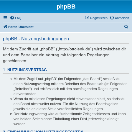
phpBB
FAQ
Registrieren
Anmelden
S
Foren-Übersicht
u
phpBB - Nutzungsbedingungen
c
h
Mit dem Zugriff auf „phpBB“ („http://ottolenk.de“) wird zwischen dir
und dem Betreiber ein Vertrag mit folgenden Regelungen
e
geschlossen:
1. NUTZUNGSVERTRAG
Mit dem Zugriff auf „phpBB“ (im Folgenden „das Board“) schließt du
einen Nutzungsvertrag mit dem Betreiber des Boards ab (im Folgenden
„Betreiber“) und erklärst dich mit den nachfolgenden Regelungen
einverstanden.
Wenn du mit diesen Regelungen nicht einverstanden bist, so darfst du
das Board nicht weiter nutzen. Für die Nutzung des Boards gelten
jeweils die an dieser Stelle veröffentlichten Regelungen.
Der Nutzungsvertrag wird auf unbestimmte Zeit geschlossen und kann
von beiden Seiten ohne Einhaltung einer Frist jederzeit gekündigt
werden.