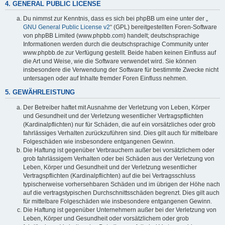
4. GENERAL PUBLIC LICENSE
Du nimmst zur Kenntnis, dass es sich bei phpBB um eine unter der „
GNU General Public License v2
“ (GPL) bereitgestellten Foren-Software
von phpBB Limited (www.phpbb.com) handelt; deutschsprachige
Informationen werden durch die deutschsprachige Community unter
www.phpbb.de zur Verfügung gestellt. Beide haben keinen Einfluss auf
die Art und Weise, wie die Software verwendet wird. Sie können
insbesondere die Verwendung der Software für bestimmte Zwecke nicht
untersagen oder auf Inhalte fremder Foren Einfluss nehmen.
5. GEWÄHRLEISTUNG
Der Betreiber haftet mit Ausnahme der Verletzung von Leben, Körper
und Gesundheit und der Verletzung wesentlicher Vertragspflichten
(Kardinalpflichten) nur für Schäden, die auf ein vorsätzliches oder grob
fahrlässiges Verhalten zurückzuführen sind. Dies gilt auch für mittelbare
Folgeschäden wie insbesondere entgangenen Gewinn.
Die Haftung ist gegenüber Verbrauchern außer bei vorsätzlichem oder
grob fahrlässigem Verhalten oder bei Schäden aus der Verletzung von
Leben, Körper und Gesundheit und der Verletzung wesentlicher
Vertragspflichten (Kardinalpflichten) auf die bei Vertragsschluss
typischerweise vorhersehbaren Schäden und im übrigen der Höhe nach
auf die vertragstypischen Durchschnittsschäden begrenzt. Dies gilt auch
für mittelbare Folgeschäden wie insbesondere entgangenen Gewinn.
Die Haftung ist gegenüber Unternehmern außer bei der Verletzung von
Leben, Körper und Gesundheit oder vorsätzlichem oder grob