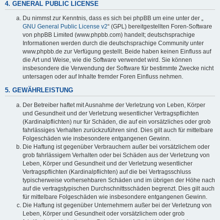
4. GENERAL PUBLIC LICENSE
Du nimmst zur Kenntnis, dass es sich bei phpBB um eine unter der „
GNU General Public License v2
“ (GPL) bereitgestellten Foren-Software
von phpBB Limited (www.phpbb.com) handelt; deutschsprachige
Informationen werden durch die deutschsprachige Community unter
www.phpbb.de zur Verfügung gestellt. Beide haben keinen Einfluss auf
die Art und Weise, wie die Software verwendet wird. Sie können
insbesondere die Verwendung der Software für bestimmte Zwecke nicht
untersagen oder auf Inhalte fremder Foren Einfluss nehmen.
5. GEWÄHRLEISTUNG
Der Betreiber haftet mit Ausnahme der Verletzung von Leben, Körper
und Gesundheit und der Verletzung wesentlicher Vertragspflichten
(Kardinalpflichten) nur für Schäden, die auf ein vorsätzliches oder grob
fahrlässiges Verhalten zurückzuführen sind. Dies gilt auch für mittelbare
Folgeschäden wie insbesondere entgangenen Gewinn.
Die Haftung ist gegenüber Verbrauchern außer bei vorsätzlichem oder
grob fahrlässigem Verhalten oder bei Schäden aus der Verletzung von
Leben, Körper und Gesundheit und der Verletzung wesentlicher
Vertragspflichten (Kardinalpflichten) auf die bei Vertragsschluss
typischerweise vorhersehbaren Schäden und im übrigen der Höhe nach
auf die vertragstypischen Durchschnittsschäden begrenzt. Dies gilt auch
für mittelbare Folgeschäden wie insbesondere entgangenen Gewinn.
Die Haftung ist gegenüber Unternehmern außer bei der Verletzung von
Leben, Körper und Gesundheit oder vorsätzlichem oder grob