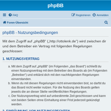
phpBB
FAQ
Registrieren
Anmelden
S
Foren-Übersicht
u
phpBB - Nutzungsbedingungen
c
h
Mit dem Zugriff auf „phpBB“ („http://ottolenk.de“) wird zwischen dir
und dem Betreiber ein Vertrag mit folgenden Regelungen
e
geschlossen:
1. NUTZUNGSVERTRAG
Mit dem Zugriff auf „phpBB“ (im Folgenden „das Board“) schließt du
einen Nutzungsvertrag mit dem Betreiber des Boards ab (im Folgenden
„Betreiber“) und erklärst dich mit den nachfolgenden Regelungen
einverstanden.
Wenn du mit diesen Regelungen nicht einverstanden bist, so darfst du
das Board nicht weiter nutzen. Für die Nutzung des Boards gelten
jeweils die an dieser Stelle veröffentlichten Regelungen.
Der Nutzungsvertrag wird auf unbestimmte Zeit geschlossen und kann
von beiden Seiten ohne Einhaltung einer Frist jederzeit gekündigt
werden.