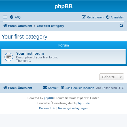
phpBB
FAQ
Registrieren
Anmelden
S
Foren-Übersicht
Your first category
u
Your first category
c
Forum
h
e
Your first forum
Description of your first forum.
Themen:
1
Gehe zu
Foren-Übersicht
Kontakt
Alle Cookies löschen
Alle Zeiten sind
UTC
Powered by
phpBB
® Forum Software © phpBB Limited
Deutsche Übersetzung durch
phpBB.de
Datenschutz
|
Nutzungsbedingungen